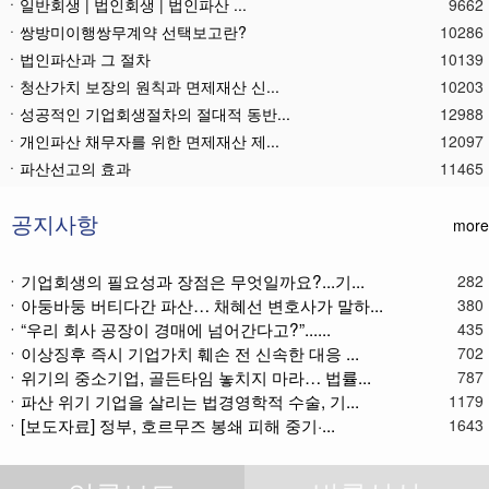
ㆍ일반회생 | 법인회생 | 법인파산 ...
9662
ㆍ쌍방미이행쌍무계약 선택보고란?
10286
ㆍ법인파산과 그 절차
10139
ㆍ청산가치 보장의 원칙과 면제재산 신...
10203
ㆍ성공적인 기업회생절차의 절대적 동반...
12988
ㆍ개인파산 채무자를 위한 면제재산 제...
12097
ㆍ파산선고의 효과
11465
ㆍ 개인회생절차의 최저변제액 제공금액
12668
ㆍ법인파산재단의 자산 양수
11780
공지사항
more
ㆍ기업회생제도와 기업파산제도
11616
ㆍ법인파산절차를 통한 대표이사의 면책...
11784
ㆍ기업회생의 필요성과 장점은 무엇일까요?...기...
282
ㆍ법인파산 후 이사의 연대보증책임 해...
11571
ㆍ아둥바둥 버티다간 파산… 채혜선 변호사가 말하...
380
ㆍ법인파산절차와 기업회생절차 개요
11866
ㆍ“우리 회사 공장이 경매에 넘어간다고?”......
435
ㆍ개인회생재단채권(우선권이 있는 채권...
11110
ㆍ이상징후 즉시 기업가치 훼손 전 신속한 대응 ...
702
ㆍ개인회생재단이란?
11034
ㆍ위기의 중소기업, 골든타임 놓치지 마라… 법률...
787
ㆍ개인회생채권이란?
11271
ㆍ파산 위기 기업을 살리는 법경영학적 수술, 기...
1179
ㆍ[보도자료] 정부, 호르무즈 봉쇄 피해 중기·...
ㆍ가용소득이란?
11219
1643
ㆍ회생신청 후 경매절차 정지신청은?
11369
ㆍ별제권부 채권(회생절차에서의 근저당...
12172