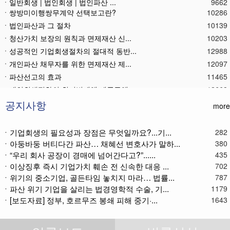
ㆍ일반회생 | 법인회생 | 법인파산 ...
9662
ㆍ쌍방미이행쌍무계약 선택보고란?
10286
ㆍ법인파산과 그 절차
10139
ㆍ청산가치 보장의 원칙과 면제재산 신...
10203
ㆍ성공적인 기업회생절차의 절대적 동반...
12988
ㆍ개인파산 채무자를 위한 면제재산 제...
12097
ㆍ파산선고의 효과
11465
ㆍ 개인회생절차의 최저변제액 제공금액
12668
ㆍ법인파산재단의 자산 양수
11780
공지사항
ㆍ기업회생제도와 기업파산제도
11616
more
ㆍ법인파산절차를 통한 대표이사의 면책...
11784
ㆍ법인파산 후 이사의 연대보증책임 해...
11571
ㆍ기업회생의 필요성과 장점은 무엇일까요?...기...
282
ㆍ아둥바둥 버티다간 파산… 채혜선 변호사가 말하...
380
ㆍ법인파산절차와 기업회생절차 개요
11866
ㆍ“우리 회사 공장이 경매에 넘어간다고?”......
435
ㆍ개인회생재단채권(우선권이 있는 채권...
11110
ㆍ이상징후 즉시 기업가치 훼손 전 신속한 대응 ...
702
ㆍ개인회생재단이란?
11034
ㆍ위기의 중소기업, 골든타임 놓치지 마라… 법률...
787
ㆍ개인회생채권이란?
11271
ㆍ파산 위기 기업을 살리는 법경영학적 수술, 기...
1179
ㆍ가용소득이란?
11219
ㆍ[보도자료] 정부, 호르무즈 봉쇄 피해 중기·...
1643
ㆍ회생신청 후 경매절차 정지신청은?
11369
ㆍ별제권부 채권(회생절차에서의 근저당...
12172