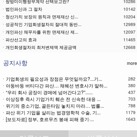
ㆍ쌍방미이행쌍무계약 선택보고란?
10286
ㆍ법인파산과 그 절차
10142
ㆍ청산가치 보장의 원칙과 면제재산 신...
10204
ㆍ성공적인 기업회생절차의 절대적 동반...
12989
ㆍ개인파산 채무자를 위한 면제재산 제...
12097
ㆍ파산선고의 효과
11465
ㆍ 개인회생절차의 최저변제액 제공금액
12668
ㆍ법인파산재단의 자산 양수
11780
ㆍ기업회생제도와 기업파산제도
11617
공지사항
more
ㆍ법인파산절차를 통한 대표이사의 면책...
11785
ㆍ법인파산 후 이사의 연대보증책임 해...
11571
ㆍ기업회생의 필요성과 장점은 무엇일까요?...기...
282
ㆍ아둥바둥 버티다간 파산… 채혜선 변호사가 말하...
ㆍ법인파산절차와 기업회생절차 개요
11866
380
ㆍ“우리 회사 공장이 경매에 넘어간다고?”......
437
ㆍ개인회생재단채권(우선권이 있는 채권...
11112
ㆍ이상징후 즉시 기업가치 훼손 전 신속한 대응 ...
703
ㆍ개인회생재단이란?
11035
ㆍ위기의 중소기업, 골든타임 놓치지 마라… 법률...
788
ㆍ개인회생채권이란?
11271
ㆍ파산 위기 기업을 살리는 법경영학적 수술, 기...
1179
ㆍ가용소득이란?
11219
ㆍ[보도자료] 정부, 호르무즈 봉쇄 피해 중기·...
1643
ㆍ회생신청 후 경매절차 정지신청은?
11370
ㆍ별제권부 채권(회생절차에서의 근저당...
12173