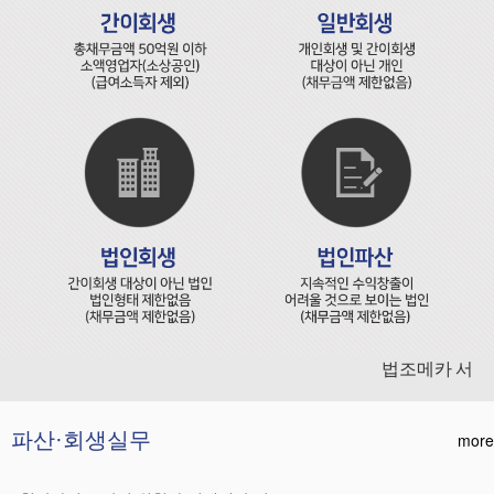
법조메카 서초동
파산·회생실무
more