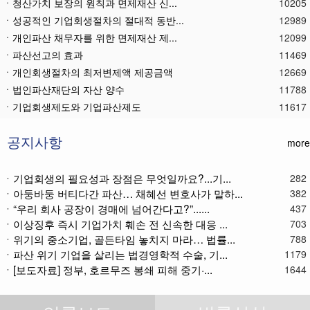
ㆍ청산가치 보장의 원칙과 면제재산 신...
10205
ㆍ성공적인 기업회생절차의 절대적 동반...
12989
ㆍ개인파산 채무자를 위한 면제재산 제...
12099
ㆍ파산선고의 효과
11469
ㆍ 개인회생절차의 최저변제액 제공금액
12669
ㆍ법인파산재단의 자산 양수
11788
ㆍ기업회생제도와 기업파산제도
11617
ㆍ법인파산절차를 통한 대표이사의 면책...
11786
ㆍ법인파산 후 이사의 연대보증책임 해...
11572
공지사항
more
ㆍ법인파산절차와 기업회생절차 개요
11866
ㆍ개인회생재단채권(우선권이 있는 채권...
11112
ㆍ기업회생의 필요성과 장점은 무엇일까요?...기...
282
ㆍ아둥바둥 버티다간 파산… 채혜선 변호사가 말하...
ㆍ개인회생재단이란?
11036
382
ㆍ“우리 회사 공장이 경매에 넘어간다고?”......
437
ㆍ개인회생채권이란?
11272
ㆍ이상징후 즉시 기업가치 훼손 전 신속한 대응 ...
703
ㆍ가용소득이란?
11221
ㆍ위기의 중소기업, 골든타임 놓치지 마라… 법률...
788
ㆍ회생신청 후 경매절차 정지신청은?
11370
ㆍ파산 위기 기업을 살리는 법경영학적 수술, 기...
1179
ㆍ별제권부 채권(회생절차에서의 근저당...
12175
ㆍ[보도자료] 정부, 호르무즈 봉쇄 피해 중기·...
1644
ㆍ목록에 기재되지도 않고 신고하지도 ...
12917
ㆍ현존액주의(채무자 회생법 제126조...
13048