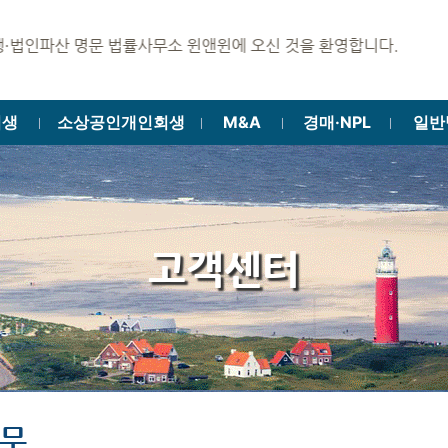
 명문 법률사무소 윈앤윈에 오신 것을 환영합니다.
회생
소상공인개인회생
M&A
경매·NPL
일반
ㅣ
ㅣ
ㅣ
ㅣ
고객센터
실무