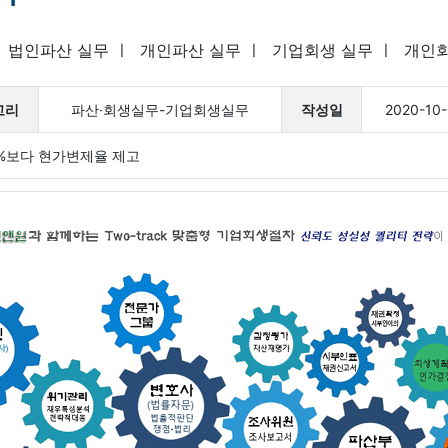
ㅣ
법인파산 실무
ㅣ
개인파산 실무
ㅣ
기업회생 실무
ㅣ
개인회
고리
파산·회생실무-기업회생실무
작성일
2020-10-
0%보다 현가변제율 제고