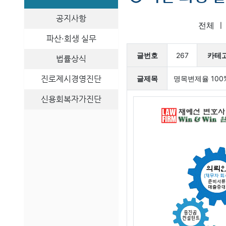
공지사항
전체
파산·회생 실무
글번호
267
카테
법률상식
진로제시경영진단
글제목
명목변제율 10
신용회복자가진단