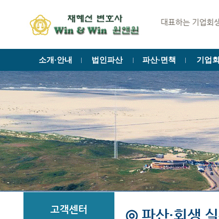
법조메카 서초동을 대표하는 기업회생·법인파산
소개·안내
법인파산
파산·면책
기업
ㅣ
ㅣ
ㅣ
고객센터
◎ 파산·회생 