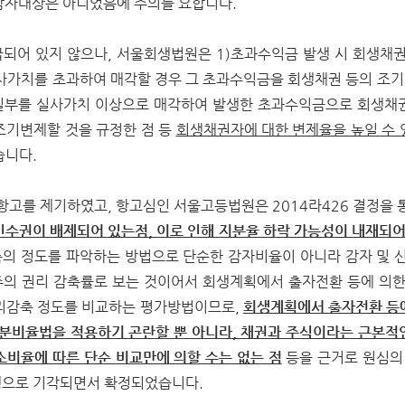
감자대상은 아니었음에 주의를 요합니다.
되어 있지 않으나, 서울회생법원은 1)초과수익금 발생 시 회생채권
실사가치를 초과하여 매각할 경우 그 초과수익금을 회생채권 등의 조
중 일부를 실사가치 이상으로 매각하여 발생한 초과수익금으로 회생채
조기변제할 것을 규정한 점 등
회생채권자에 대한 변제율을 높일 수 
습니다.
항고를 제기하였고, 항고심인 서울고등법원은 2014라426 결정을 
수권이 배제되어 있는점, 이로 인해 지분율 하락 가능성이 내재되어
의 정도를 파악하는 방법으로 단순한 감자비율이 아니라 감자 및 신
의 권리 감축률로 보는 것이어서 회생계획에서 출자전환 등에 의한 
리감축 정도를 비교하는 평가방법이므로,
회생계획에서 출자전환 등
지분비율법을 적용하기 곤란할 뿐 아니라, 채권과 주식이라는 근본적
소비율에 따른 단순 비교만에 의할 수는 없는 점
등을 근거로 원심의 
행으로 기각되면서 확정되었습니다.