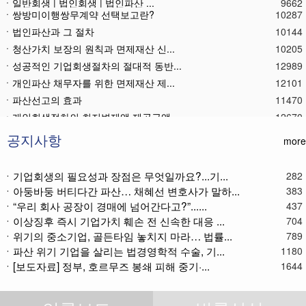
ㆍ일반회생 | 법인회생 | 법인파산 ...
9662
ㆍ쌍방미이행쌍무계약 선택보고란?
10287
ㆍ법인파산과 그 절차
10144
ㆍ청산가치 보장의 원칙과 면제재산 신...
10205
ㆍ성공적인 기업회생절차의 절대적 동반...
12989
ㆍ개인파산 채무자를 위한 면제재산 제...
12101
ㆍ파산선고의 효과
11470
ㆍ 개인회생절차의 최저변제액 제공금액
12670
ㆍ법인파산재단의 자산 양수
11788
ㆍ기업회생제도와 기업파산제도
11617
공지사항
more
ㆍ법인파산절차를 통한 대표이사의 면책...
11786
ㆍ법인파산 후 이사의 연대보증책임 해...
11573
ㆍ기업회생의 필요성과 장점은 무엇일까요?...기...
282
ㆍ아둥바둥 버티다간 파산… 채혜선 변호사가 말하...
383
ㆍ법인파산절차와 기업회생절차 개요
11866
ㆍ“우리 회사 공장이 경매에 넘어간다고?”......
437
ㆍ개인회생재단채권(우선권이 있는 채권...
11113
ㆍ이상징후 즉시 기업가치 훼손 전 신속한 대응 ...
704
ㆍ개인회생재단이란?
11037
ㆍ위기의 중소기업, 골든타임 놓치지 마라… 법률...
789
ㆍ개인회생채권이란?
11272
ㆍ파산 위기 기업을 살리는 법경영학적 수술, 기...
1180
ㆍ가용소득이란?
11221
ㆍ[보도자료] 정부, 호르무즈 봉쇄 피해 중기·...
1644
ㆍ회생신청 후 경매절차 정지신청은?
11370
ㆍ별제권부 채권(회생절차에서의 근저당...
12176