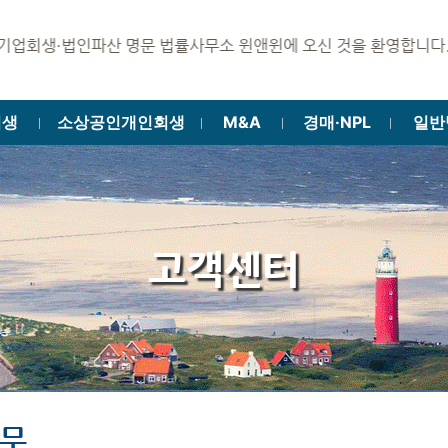
인파산 명문 법률사무소 윈앤윈에 오신 것을 환영합니다.
회생
소상공인개인회생
M&A
경매·NPL
일반
ㅣ
ㅣ
ㅣ
ㅣ
고객센터
실무