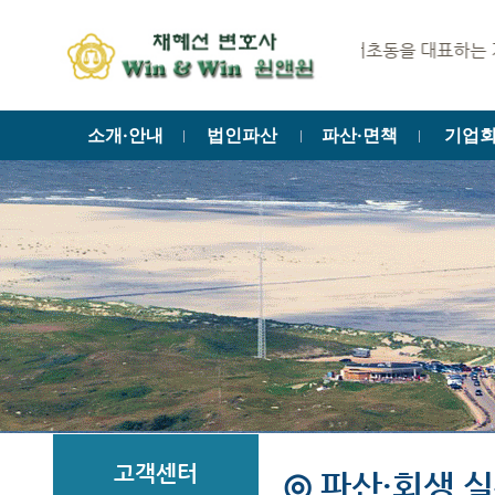
법조메카 서초동을 대표하는 기업회생·법
소개·안내
법인파산
파산·면책
기업
ㅣ
ㅣ
ㅣ
고객센터
◎ 파산·회생 