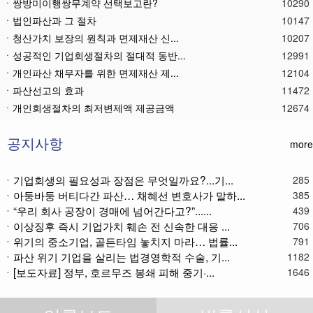
ㆍ쌍방미이행쌍무계약 선택보고란?
10290
ㆍ법인파산과 그 절차
10147
ㆍ청산가치 보장의 원칙과 면제재산 신...
10207
ㆍ성공적인 기업회생절차의 절대적 동반...
12991
ㆍ개인파산 채무자를 위한 면제재산 제...
12104
ㆍ파산선고의 효과
11472
ㆍ 개인회생절차의 최저변제액 제공금액
12674
ㆍ법인파산재단의 자산 양수
11790
ㆍ기업회생제도와 기업파산제도
11619
공지사항
more
ㆍ법인파산절차를 통한 대표이사의 면책...
11788
ㆍ법인파산 후 이사의 연대보증책임 해...
11575
ㆍ기업회생의 필요성과 장점은 무엇일까요?...기...
285
ㆍ아둥바둥 버티다간 파산… 채혜선 변호사가 말하...
ㆍ법인파산절차와 기업회생절차 개요
11868
385
ㆍ“우리 회사 공장이 경매에 넘어간다고?”......
439
ㆍ개인회생재단채권(우선권이 있는 채권...
11115
ㆍ이상징후 즉시 기업가치 훼손 전 신속한 대응 ...
706
ㆍ개인회생재단이란?
11041
ㆍ위기의 중소기업, 골든타임 놓치지 마라… 법률...
791
ㆍ개인회생채권이란?
11274
ㆍ파산 위기 기업을 살리는 법경영학적 수술, 기...
1182
ㆍ가용소득이란?
11224
ㆍ[보도자료] 정부, 호르무즈 봉쇄 피해 중기·...
1646
ㆍ회생신청 후 경매절차 정지신청은?
11373
ㆍ별제권부 채권(회생절차에서의 근저당...
12180