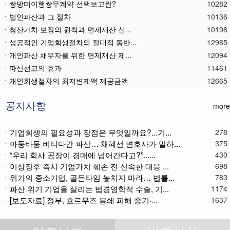
ㆍ쌍방미이행쌍무계약 선택보고란?
10282
ㆍ법인파산과 그 절차
10136
ㆍ청산가치 보장의 원칙과 면제재산 신...
10198
ㆍ성공적인 기업회생절차의 절대적 동반...
12985
ㆍ개인파산 채무자를 위한 면제재산 제...
12094
ㆍ파산선고의 효과
11461
ㆍ 개인회생절차의 최저변제액 제공금액
12665
ㆍ법인파산재단의 자산 양수
11776
ㆍ기업회생제도와 기업파산제도
11612
공지사항
more
ㆍ법인파산절차를 통한 대표이사의 면책...
11780
ㆍ법인파산 후 이사의 연대보증책임 해...
11565
ㆍ기업회생의 필요성과 장점은 무엇일까요?...기...
278
ㆍ아둥바둥 버티다간 파산… 채혜선 변호사가 말하...
ㆍ법인파산절차와 기업회생절차 개요
11863
375
ㆍ“우리 회사 공장이 경매에 넘어간다고?”......
430
ㆍ개인회생재단채권(우선권이 있는 채권...
11107
ㆍ이상징후 즉시 기업가치 훼손 전 신속한 대응 ...
698
ㆍ개인회생재단이란?
11030
ㆍ위기의 중소기업, 골든타임 놓치지 마라… 법률...
783
ㆍ개인회생채권이란?
11266
ㆍ파산 위기 기업을 살리는 법경영학적 수술, 기...
1174
ㆍ가용소득이란?
11215
ㆍ[보도자료] 정부, 호르무즈 봉쇄 피해 중기·...
1637
ㆍ회생신청 후 경매절차 정지신청은?
11366
ㆍ별제권부 채권(회생절차에서의 근저당...
12168