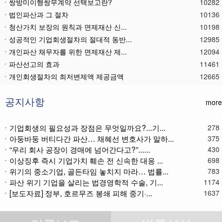
ㆍ쌍방미이행쌍무계약 선택보고란?
10282
ㆍ법인파산과 그 절차
10136
ㆍ청산가치 보장의 원칙과 면제재산 신...
10198
ㆍ성공적인 기업회생절차의 절대적 동반...
12985
ㆍ개인파산 채무자를 위한 면제재산 제...
12094
ㆍ파산선고의 효과
11461
ㆍ 개인회생절차의 최저변제액 제공금액
12665
ㆍ법인파산재단의 자산 양수
11776
ㆍ기업회생제도와 기업파산제도
11612
공지사항
more
ㆍ법인파산절차를 통한 대표이사의 면책...
11780
ㆍ법인파산 후 이사의 연대보증책임 해...
11565
ㆍ기업회생의 필요성과 장점은 무엇일까요?...기...
278
ㆍ아둥바둥 버티다간 파산… 채혜선 변호사가 말하...
ㆍ법인파산절차와 기업회생절차 개요
11863
375
ㆍ“우리 회사 공장이 경매에 넘어간다고?”......
430
ㆍ개인회생재단채권(우선권이 있는 채권...
11107
ㆍ이상징후 즉시 기업가치 훼손 전 신속한 대응 ...
698
ㆍ개인회생재단이란?
11030
ㆍ위기의 중소기업, 골든타임 놓치지 마라… 법률...
783
ㆍ개인회생채권이란?
11266
ㆍ파산 위기 기업을 살리는 법경영학적 수술, 기...
1174
ㆍ가용소득이란?
11215
ㆍ[보도자료] 정부, 호르무즈 봉쇄 피해 중기·...
1637
ㆍ회생신청 후 경매절차 정지신청은?
11366
ㆍ별제권부 채권(회생절차에서의 근저당...
12168