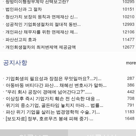
ㆍ쌍방미이행쌍무계약 선택보고란?
10295
ㆍ법인파산과 그 절차
10151
ㆍ청산가치 보장의 원칙과 면제재산 신...
10210
ㆍ성공적인 기업회생절차의 절대적 동반...
12993
ㆍ개인파산 채무자를 위한 면제재산 제...
12106
ㆍ파산선고의 효과
11477
ㆍ 개인회생절차의 최저변제액 제공금액
12677
ㆍ법인파산재단의 자산 양수
11793
ㆍ기업회생제도와 기업파산제도
11621
공지사항
more
ㆍ법인파산절차를 통한 대표이사의 면책...
11793
ㆍ법인파산 후 이사의 연대보증책임 해...
11577
ㆍ기업회생의 필요성과 장점은 무엇일까요?...기...
287
ㆍ아둥바둥 버티다간 파산… 채혜선 변호사가 말하...
ㆍ법인파산절차와 기업회생절차 개요
11872
386
ㆍ“우리 회사 공장이 경매에 넘어간다고?”......
442
ㆍ개인회생재단채권(우선권이 있는 채권...
11116
ㆍ이상징후 즉시 기업가치 훼손 전 신속한 대응 ...
708
ㆍ개인회생재단이란?
11046
ㆍ위기의 중소기업, 골든타임 놓치지 마라… 법률...
791
ㆍ개인회생채권이란?
11274
ㆍ파산 위기 기업을 살리는 법경영학적 수술, 기...
1183
ㆍ가용소득이란?
11227
ㆍ[보도자료] 정부, 호르무즈 봉쇄 피해 중기·...
1648
ㆍ회생신청 후 경매절차 정지신청은?
11374
ㆍ별제권부 채권(회생절차에서의 근저당...
12184