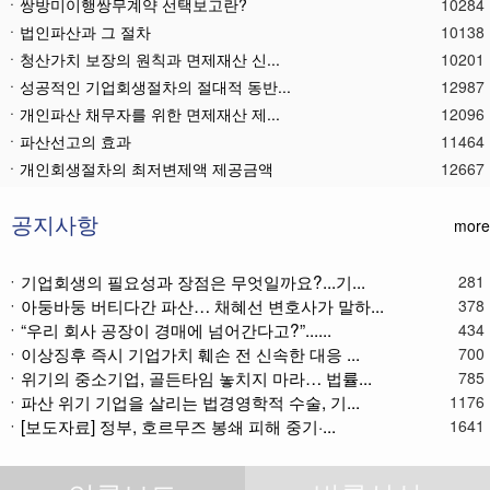
ㆍ쌍방미이행쌍무계약 선택보고란?
10284
ㆍ법인파산과 그 절차
10138
ㆍ청산가치 보장의 원칙과 면제재산 신...
10201
ㆍ성공적인 기업회생절차의 절대적 동반...
12987
ㆍ개인파산 채무자를 위한 면제재산 제...
12096
ㆍ파산선고의 효과
11464
ㆍ 개인회생절차의 최저변제액 제공금액
12667
ㆍ법인파산재단의 자산 양수
11779
ㆍ기업회생제도와 기업파산제도
11615
공지사항
more
ㆍ법인파산절차를 통한 대표이사의 면책...
11782
ㆍ법인파산 후 이사의 연대보증책임 해...
11567
ㆍ기업회생의 필요성과 장점은 무엇일까요?...기...
281
ㆍ아둥바둥 버티다간 파산… 채혜선 변호사가 말하...
ㆍ법인파산절차와 기업회생절차 개요
11865
378
ㆍ“우리 회사 공장이 경매에 넘어간다고?”......
434
ㆍ개인회생재단채권(우선권이 있는 채권...
11109
ㆍ이상징후 즉시 기업가치 훼손 전 신속한 대응 ...
700
ㆍ개인회생재단이란?
11033
ㆍ위기의 중소기업, 골든타임 놓치지 마라… 법률...
785
ㆍ개인회생채권이란?
11270
ㆍ파산 위기 기업을 살리는 법경영학적 수술, 기...
1176
ㆍ가용소득이란?
11217
ㆍ[보도자료] 정부, 호르무즈 봉쇄 피해 중기·...
1641
ㆍ회생신청 후 경매절차 정지신청은?
11368
ㆍ별제권부 채권(회생절차에서의 근저당...
12171