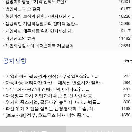
ㆍ쌍방미이행쌍무계약 선택보고란?
10301
ㆍ법인파산과 그 절차
10157
ㆍ청산가치 보장의 원칙과 면제재산 신...
10220
ㆍ성공적인 기업회생절차의 절대적 동반...
12999
ㆍ개인파산 채무자를 위한 면제재산 제...
12117
ㆍ파산선고의 효과
11482
ㆍ 개인회생절차의 최저변제액 제공금액
12681
ㆍ법인파산재단의 자산 양수
11800
ㆍ기업회생제도와 기업파산제도
11628
공지사항
more
ㆍ법인파산절차를 통한 대표이사의 면책...
11805
ㆍ법인파산 후 이사의 연대보증책임 해...
11582
ㆍ기업회생의 필요성과 장점은 무엇일까요?...기...
293
ㆍ아둥바둥 버티다간 파산… 채혜선 변호사가 말하...
ㆍ법인파산절차와 기업회생절차 개요
11879
394
ㆍ“우리 회사 공장이 경매에 넘어간다고?”......
447
ㆍ개인회생재단채권(우선권이 있는 채권...
11123
ㆍ이상징후 즉시 기업가치 훼손 전 신속한 대응 ...
713
ㆍ개인회생재단이란?
11053
ㆍ위기의 중소기업, 골든타임 놓치지 마라… 법률...
800
ㆍ개인회생채권이란?
11286
ㆍ파산 위기 기업을 살리는 법경영학적 수술, 기...
1189
ㆍ가용소득이란?
11234
ㆍ[보도자료] 정부, 호르무즈 봉쇄 피해 중기·...
1656
ㆍ회생신청 후 경매절차 정지신청은?
11382
ㆍ별제권부 채권(회생절차에서의 근저당...
12190