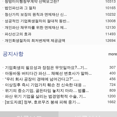
ㆍ쌍방미이행쌍무계약 선택보고란?
10313
ㆍ법인파산과 그 절차
10165
ㆍ청산가치 보장의 원칙과 면제재산 신...
10232
ㆍ성공적인 기업회생절차의 절대적 동반...
13008
ㆍ개인파산 채무자를 위한 면제재산 제...
12130
ㆍ파산선고의 효과
11493
ㆍ 개인회생절차의 최저변제액 제공금액
12694
ㆍ법인파산재단의 자산 양수
11811
ㆍ기업회생제도와 기업파산제도
11636
공지사항
more
ㆍ법인파산절차를 통한 대표이사의 면책...
11815
ㆍ법인파산 후 이사의 연대보증책임 해...
11591
ㆍ기업회생의 필요성과 장점은 무엇일까요?...기...
307
ㆍ아둥바둥 버티다간 파산… 채혜선 변호사가 말하...
ㆍ법인파산절차와 기업회생절차 개요
11885
400
ㆍ“우리 회사 공장이 경매에 넘어간다고?”......
456
ㆍ개인회생재단채권(우선권이 있는 채권...
11132
ㆍ이상징후 즉시 기업가치 훼손 전 신속한 대응 ...
724
ㆍ개인회생재단이란?
11062
ㆍ위기의 중소기업, 골든타임 놓치지 마라… 법률...
809
ㆍ개인회생채권이란?
11298
ㆍ파산 위기 기업을 살리는 법경영학적 수술, 기...
1200
ㆍ가용소득이란?
11248
ㆍ[보도자료] 정부, 호르무즈 봉쇄 피해 중기·...
1662
ㆍ회생신청 후 경매절차 정지신청은?
11393
ㆍ별제권부 채권(회생절차에서의 근저당...
12200