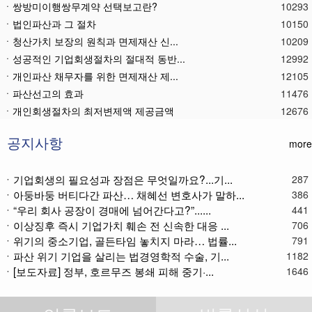
ㆍ쌍방미이행쌍무계약 선택보고란?
10293
ㆍ법인파산과 그 절차
10150
ㆍ청산가치 보장의 원칙과 면제재산 신...
10209
ㆍ성공적인 기업회생절차의 절대적 동반...
12992
ㆍ개인파산 채무자를 위한 면제재산 제...
12105
ㆍ파산선고의 효과
11476
ㆍ 개인회생절차의 최저변제액 제공금액
12676
ㆍ법인파산재단의 자산 양수
11790
ㆍ기업회생제도와 기업파산제도
11621
공지사항
more
ㆍ법인파산절차를 통한 대표이사의 면책...
11793
ㆍ법인파산 후 이사의 연대보증책임 해...
11575
ㆍ기업회생의 필요성과 장점은 무엇일까요?...기...
287
ㆍ아둥바둥 버티다간 파산… 채혜선 변호사가 말하...
ㆍ법인파산절차와 기업회생절차 개요
11871
386
ㆍ“우리 회사 공장이 경매에 넘어간다고?”......
441
ㆍ개인회생재단채권(우선권이 있는 채권...
11116
ㆍ이상징후 즉시 기업가치 훼손 전 신속한 대응 ...
706
ㆍ개인회생재단이란?
11045
ㆍ위기의 중소기업, 골든타임 놓치지 마라… 법률...
791
ㆍ개인회생채권이란?
11274
ㆍ파산 위기 기업을 살리는 법경영학적 수술, 기...
1182
ㆍ가용소득이란?
11227
ㆍ[보도자료] 정부, 호르무즈 봉쇄 피해 중기·...
1646
ㆍ회생신청 후 경매절차 정지신청은?
11373
ㆍ별제권부 채권(회생절차에서의 근저당...
12182