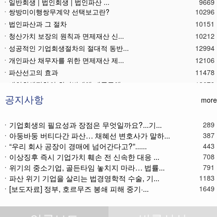
ㆍ일반회생 | 법인회생 | 법인파산 ...
9669
ㆍ쌍방미이행쌍무계약 선택보고란?
10296
ㆍ법인파산과 그 절차
10151
ㆍ청산가치 보장의 원칙과 면제재산 신...
10212
ㆍ성공적인 기업회생절차의 절대적 동반...
12994
ㆍ개인파산 채무자를 위한 면제재산 제...
12106
ㆍ파산선고의 효과
11478
ㆍ 개인회생절차의 최저변제액 제공금액
12678
ㆍ법인파산재단의 자산 양수
11794
공지사항
ㆍ기업회생제도와 기업파산제도
11621
more
ㆍ법인파산절차를 통한 대표이사의 면책...
11797
ㆍ법인파산 후 이사의 연대보증책임 해...
11577
ㆍ기업회생의 필요성과 장점은 무엇일까요?...기...
289
ㆍ아둥바둥 버티다간 파산… 채혜선 변호사가 말하...
387
ㆍ법인파산절차와 기업회생절차 개요
11872
ㆍ“우리 회사 공장이 경매에 넘어간다고?”......
443
ㆍ개인회생재단채권(우선권이 있는 채권...
11116
ㆍ이상징후 즉시 기업가치 훼손 전 신속한 대응 ...
708
ㆍ개인회생재단이란?
11046
ㆍ위기의 중소기업, 골든타임 놓치지 마라… 법률...
791
ㆍ개인회생채권이란?
11277
ㆍ파산 위기 기업을 살리는 법경영학적 수술, 기...
1183
ㆍ가용소득이란?
11227
ㆍ[보도자료] 정부, 호르무즈 봉쇄 피해 중기·...
1649
ㆍ회생신청 후 경매절차 정지신청은?
11374
ㆍ별제권부 채권(회생절차에서의 근저당...
12185