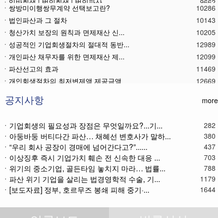
ㆍ쌍방미이행쌍무계약 선택보고란?
10286
ㆍ법인파산과 그 절차
10143
ㆍ청산가치 보장의 원칙과 면제재산 신...
10205
ㆍ성공적인 기업회생절차의 절대적 동반...
12989
ㆍ개인파산 채무자를 위한 면제재산 제...
12099
ㆍ파산선고의 효과
11469
ㆍ 개인회생절차의 최저변제액 제공금액
12669
ㆍ법인파산재단의 자산 양수
11783
ㆍ기업회생제도와 기업파산제도
11617
공지사항
more
ㆍ법인파산절차를 통한 대표이사의 면책...
11786
ㆍ법인파산 후 이사의 연대보증책임 해...
11572
ㆍ기업회생의 필요성과 장점은 무엇일까요?...기...
282
ㆍ아둥바둥 버티다간 파산… 채혜선 변호사가 말하...
ㆍ법인파산절차와 기업회생절차 개요
11866
380
ㆍ“우리 회사 공장이 경매에 넘어간다고?”......
437
ㆍ개인회생재단채권(우선권이 있는 채권...
11112
ㆍ이상징후 즉시 기업가치 훼손 전 신속한 대응 ...
703
ㆍ개인회생재단이란?
11035
ㆍ위기의 중소기업, 골든타임 놓치지 마라… 법률...
788
ㆍ개인회생채권이란?
11272
ㆍ파산 위기 기업을 살리는 법경영학적 수술, 기...
1179
ㆍ가용소득이란?
11220
ㆍ[보도자료] 정부, 호르무즈 봉쇄 피해 중기·...
1644
ㆍ회생신청 후 경매절차 정지신청은?
11370
ㆍ별제권부 채권(회생절차에서의 근저당...
12174